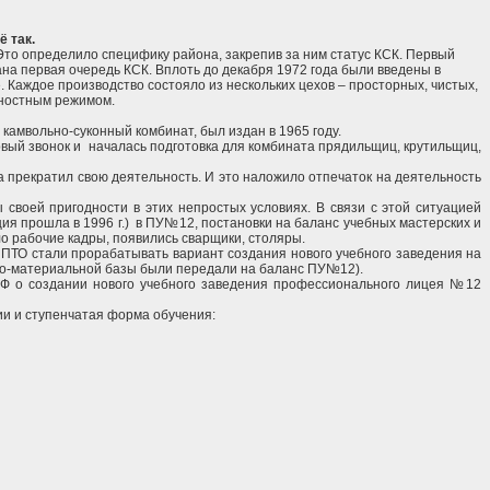
 так.
Это определило специфику района, закрепив за ним статус КСК. Первый
дана первая очередь КСК. Вплоть до декабря 1972 года были введены в
 Каждое производство состояло из нескольких цехов – просторных, чистых,
жностным режимом.
амвольно-суконный комбинат, был издан в 1965 году.
рвый звонок и началась подготовка для комбината прядильщиц, крутильщиц,
а прекратил свою деятельность. И это наложило отпечаток на деятельность
 своей пригодности в этих непростых условиях. В связи с этой ситуацией
 прошла в 1996 г.) в ПУ№12, постановки на баланс учебных мастерских и
ло рабочие кадры, появились сварщики, столяры.
 ПТО стали прорабатывать вариант создания нового учебного заведения на
бно-материальной базы были передали на баланс ПУ№12).
РФ о создании нового учебного заведения профессионального лицея №12
ии и ступенчатая форма обучения: