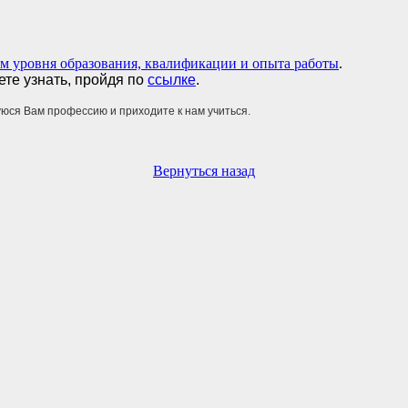
ем уровня образования, квалификации и опыта работы
.
те узнать, пройдя по
ссылке
.
юся Вам профессию и приходите к нам учиться.
Вернуться назад