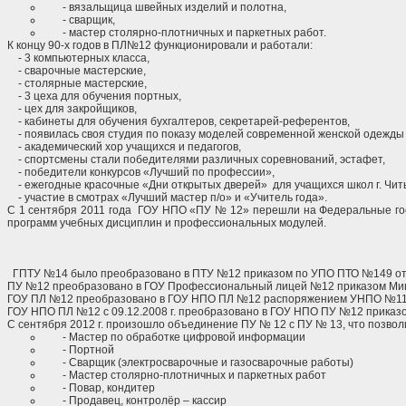
-
вязальщица швейных изделий и полотна,
-
сварщик,
-
мастер столярно-плотничных и паркетных работ.
К концу 90-х годов в ПЛ№12 функционировали и работали:
- 3 компьютерных класса,
- сварочные мастерские,
- столярные мастерские,
- 3 цеха для обучения портных,
- цех для закройщиков,
- кабинеты для обучения бухгалтеров, секретарей-референтов,
- появилась своя студия по показу моделей современной женской одежды 
- академический хор учащихся и педагогов,
- спортсмены стали победителями различных соревнований, эстафет,
- победители конкурсов «Лучший по профессии»,
- ежегодные красочные «Дни открытых дверей» для учащихся школ г. Чит
- участие в смотрах «Лучший мастер п/о» и «Учитель года».
С 1 сентября 2011 года ГОУ НПО «ПУ № 12» перешли на Федеральные гос
программ учебных дисциплин и профессиональных модулей.
ГПТУ №14 было преобразовано в ПТУ №12 приказом по УПО ПТО №149 от 11
ПУ №12 преобразовано в ГОУ Профессиональный лицей №12 приказом Минис
ГОУ ПЛ №12 преобразовано в ГОУ НПО ПЛ №12 распоряжением УНПО №1143
ГОУ НПО ПЛ №12 с 09.12.2008 г. преобразовано в ГОУ НПО ПУ №12 приказом
С сентября 2012 г. произошло объединение ПУ № 12 с ПУ № 13, что позв
- Мастер по обработке цифровой информации
- Портной
- Сварщик (электросварочные и газосварочные работы)
- Мастер столярно-плотничных и паркетных работ
- Повар, кондитер
- Продавец, контролёр – кассир