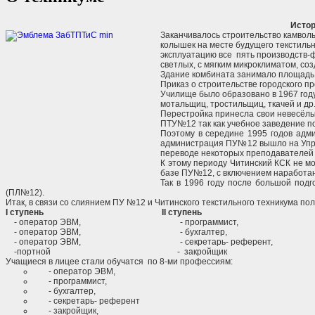
Истор
Заканчивалось строительство камволь
колышек на месте будущего текстильно
эксплуатацию все пять производств-ф
светлых, с мягким микроклиматом, 
Здание комбината занимало площадь в
Приказ о строительстве городского п
Училище было образовано в 1967 году
мотальщиц, тростильщиц, ткачей и др.
Перестройка принесла свои невесёлые
ПТУ№12 так как учебное заведение п
Поэтому в середине 1995 годов адми
администрация ПУ№12 вышло на Управ
переводе некоторых преподавателей в
К этому периоду Читинский КСК не м
базе ПУ№12, с включением наработан
Так в 1996 году после большой под
(ПЛ№12).
Итак, в связи со слиянием ПУ №12 и Читинского текстильного техникума 
I
ступень
II
ступень
- оператор ЭВМ, - программист,
- оператор ЭВМ, - бухгалтер,
- оператор ЭВМ, - секретарь- референт,
-портной - закройщик
Учащиеся в лицее стали обучатся по 8-ми профессиям:
-
оператор ЭВМ,
-
программист,
-
бухгалтер,
-
секретарь- референт
-
закройщик,