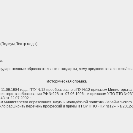
(Подиум, Театр моды),
ы,
ударственные образовательные стандарты, чему предшествовала серьёзна
Историческая справка
.09.1984 года. ПТУ №12 преобразовано в ПУ №12 приказом Министерства о
терства образования РФ №228 от 07.06.1996 г. и приказом УПО ПТО №231 о
 от 22.07.2002 г.
 Министерства образования, науки и молодёжной политики Забайкальского кр
олило расширить перечень профессий и приём в ГОУ НПО «ПУ №12» на 2012-