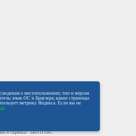
(сведения о местоположении; тип и версия
атель; язык ОС и Браузера; какие страницы
спользует метрику Яндекса. Если вы не
ных
гий и сервиса" ЗабТПТиС