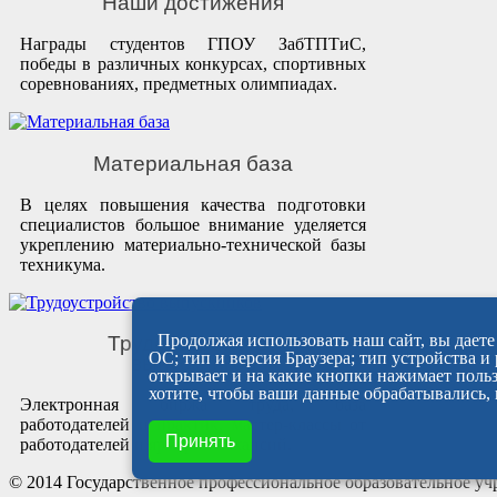
Наши достижения
Награды студентов ГПОУ ЗабТПТиС,
победы в различных конкурсах, спортивных
соревнованиях, предметных олимпиадах.
Материальная база
В целях повышения качества подготовки
специалистов большое внимание уделяется
укреплению материально-технической базы
техникума.
Продолжая использовать наш сайт, вы даете 
Трудоустройство
ОС; тип и версия Браузера; тип устройства и
выпускников
открывает и на какие кнопки нажимает польз
хотите, чтобы ваши данные обрабатывались, 
Электронная биржа труда, база
работодателей и практик, мастер-классы от
Принять
работодателей и ярмарки вакансий.
© 2014 Государственное профессиональное образовательное у